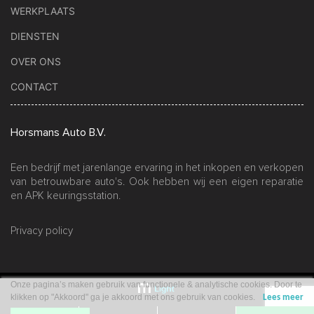
WERKPLAATS
DIENSTEN
OVER ONS
CONTACT
Horsmans Auto B.V.
Een bedrijf met jarenlange ervaring in het inkopen en verkopen
van betrouwbare auto's. Ook hebben wij een eigen reparatie
en APK keuringsstation.
Privacy policy
Onze pagina’s maken gebruik van functionele & analytische cookies. Door te
klikken op "Akkoord" ga je akkoord met ons gebruik van cookies.
Lees meer