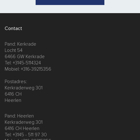
Contact
Pand: Kerkrade
Locht 54
6466 GW Kerkrade
Tel: +3145-5114324
Mobiel: +316-39215356
Postadres:
Kerkraderweg 301
6416 CH
Heerlen
Pand: Heerlen
Kerkraderweg 301
6416 CH Heerlen
Tel: +3145 - 511 97 30