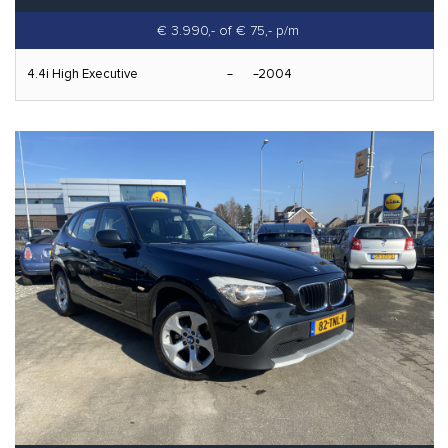
€ 3.990,-
of € 75,- p/m
4.4i High Executive
2004