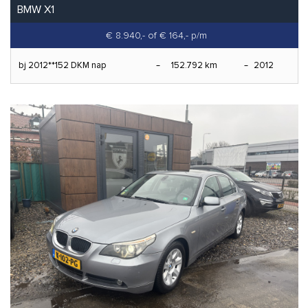
BMW X1
€ 8.940,-
of € 164,- p/m
bj 2012**152 DKM nap
152.792 km
2012