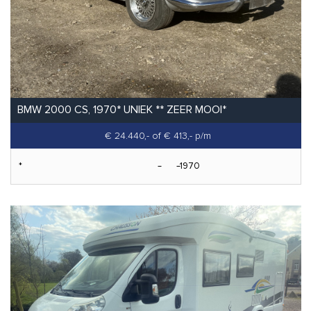
BMW 2000 CS, 1970* UNIEK ** ZEER MOOI*
€ 24.440,-
of € 413,- p/m
*
1970