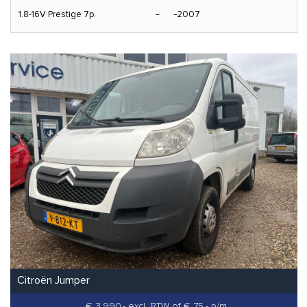
1.8-16V Prestige 7p.
2007
Citroën Jumper
€ 3.990,- excl. BTW
of € 75,- p/m