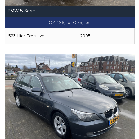
BMW 5 Serie
€ 4.499,-
of € 85,- p/m
523i High Executive
2005