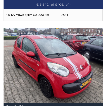
€ 5.940,-
of € 109,- p/m
1.0 12v **nwe apk** 60,000 km
2014