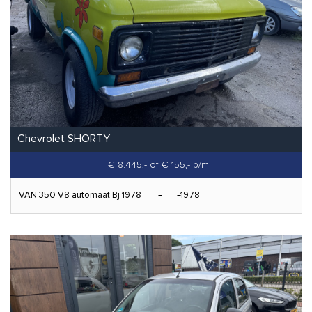
Chevrolet SHORTY
€ 8.445,-
of € 155,- p/m
VAN 350 V8 automaat Bj 1978
1978