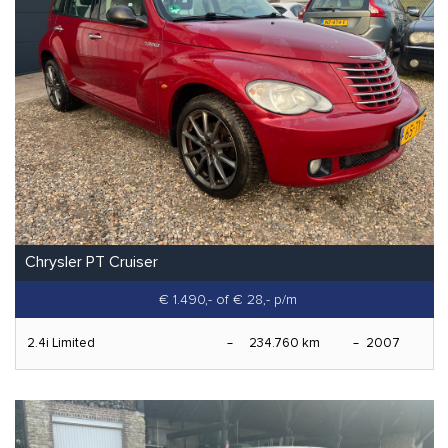
Chrysler PT Cruiser
€ 1.490,-
of € 28,- p/m
2.4i Limited
234.760 km
2007