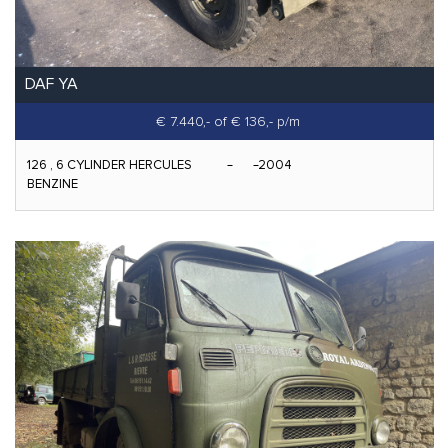
DAF YA
€ 7.440,-
of € 136,- p/m
126 , 6 CYLINDER HERCULES
2004
BENZINE