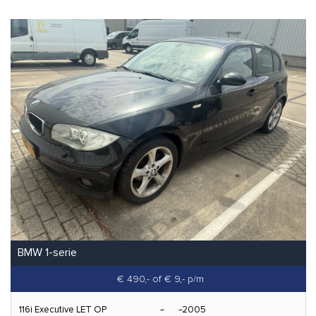
BMW 1-serie
€ 490,-
of € 9,- p/m
116i Executive LET OP
2005