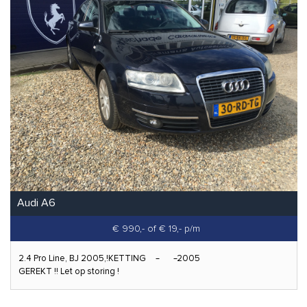
Audi A6
€ 990,-
of € 19,- p/m
2.4 Pro Line, BJ 2005,!KETTING
2005
GEREKT !! Let op storing !