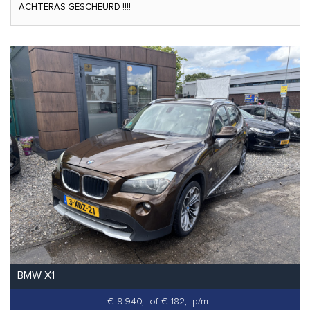
ACHTERAS GESCHEURD !!!!
BMW X1
€ 9.940,-
of € 182,- p/m