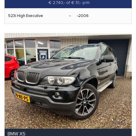
€ 2.740,-
of € 51,- p/m
523i High Executive
2006
BMW X5