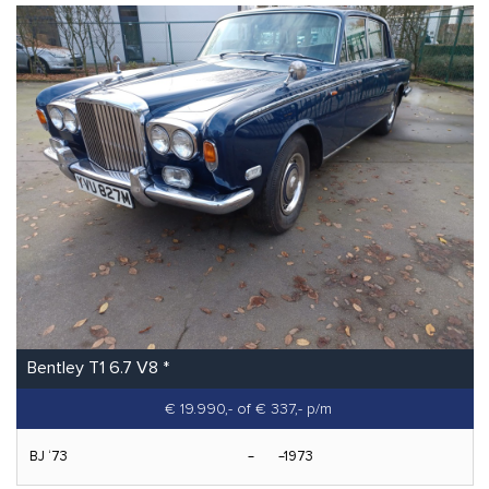
Bentley T1 6.7 V8 *
€ 19.990,-
of € 337,- p/m
BJ ‘73
1973