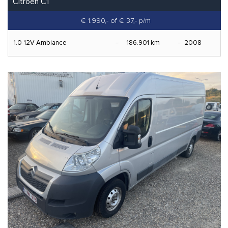
Citroën C1
€ 1.990,-
of € 37,- p/m
1.0-12V Ambiance
186.901 km
2008