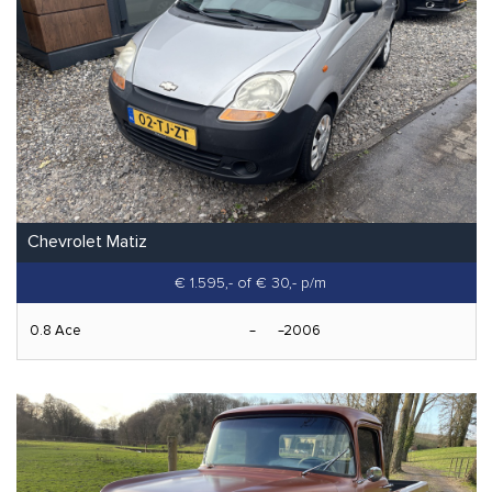
Chevrolet Matiz
€ 1.595,-
of € 30,- p/m
0.8 Ace
2006