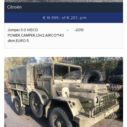
Citroën
€ 16.995,-
of € 287,- p/m
Jumper 3.0 IVECO
2013
POWER,CAMPER,L3H2,AIRCO*140
dkm,EURO 5