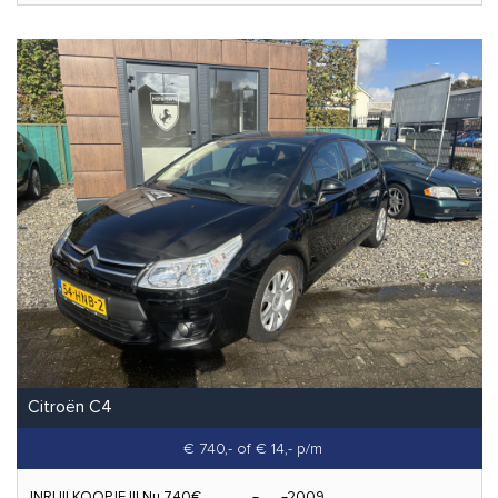
Citroën C4
€ 740,-
of € 14,- p/m
INRUILKOOPJE !!! Nu 740€
2009