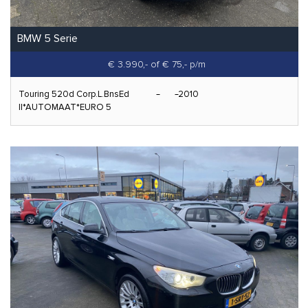
BMW 5 Serie
€ 3.990,-
of € 75,- p/m
Touring 520d Corp.L.BnsEd
2010
II*AUTOMAAT*EURO 5