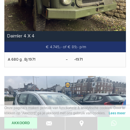
Daimler 4 X 4
€ 4.745,-
of € 89,- p/m
A 680 g , Bj 1971
1971
Onze pagina’s maken gebruik van functionele & analytische cookies. Door te
klikken op "Akkoord" ga je akkoord met ons gebruik van cookies.
Lees meer
AKKOORD