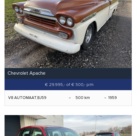
Chevrolet Apache
€ 29.995,-
of € 500,- p/m
V8 AUTOMAAT,BJ59
500 km
1959