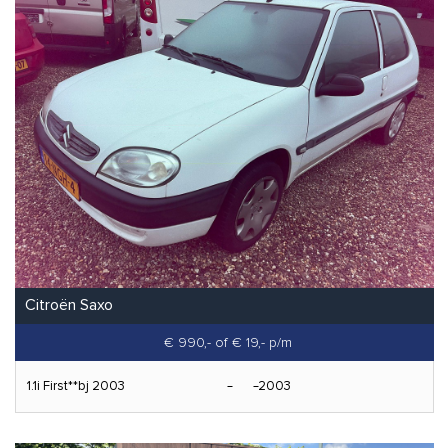
Citroën Saxo
€ 990,-
of € 19,- p/m
1.1i First**bj 2003
2003