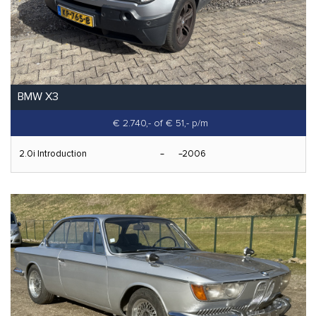
BMW X3
€ 2.740,-
of € 51,- p/m
2.0i Introduction
2006