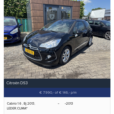
Citroën DS3
€ 7.990,-
of € 146,- p/m
Cabrio 1.6 , Bj 2013,
2013
LEDER,CLIMA*