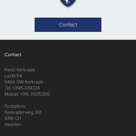
Contact
Contact
Pand: Kerkrade
Locht 54
6466 GW Kerkrade
Tel: +3145-5114324
Mobiel: +316-39215356
Postadres:
Kerkraderweg 301
6416 CH
Heerlen