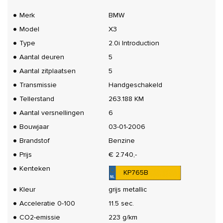
Merk
BMW
Model
X3
Type
2.0i Introduction
Aantal deuren
5
Aantal zitplaatsen
5
Transmissie
Handgeschakeld
Tellerstand
263.188 KM
Aantal versnellingen
6
Bouwjaar
03-01-2006
Brandstof
Benzine
Prijs
€ 2.740,-
Kenteken
KP765B
Kleur
grijs metallic
Acceleratie 0-100
11.5 sec.
CO2-emissie
223 g/km