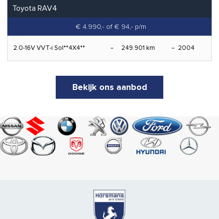
Toyota RAV4
€ 4.990,-
of € 94,- p/m
2.0-16V VVT-i Sol**4X4**
249.901 km
2004
Bekijk ons aanbod