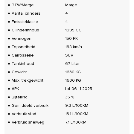
BTW/Marge
Marge
Aantal cilinders
4
Emissieklasse
4
Cilinderinhoud
1995 CC
Vermogen
150 PK
Topsnelheid
198 km/h
Carrosserie
SUV
Tankinhoud
67 Liter
Gewicht
1630 KG
Max. trekgewicht
1600 KG
APK
tot 06-11-2025
Bijtelling
35 %
Gemiddeld verbruik
9.3 L/100KM
Verbruik stad
13.1 L/100KM
Verbruik snelweg
7.1 L/100KM