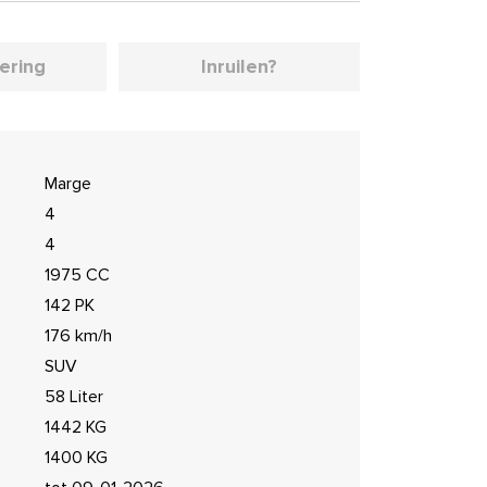
iering
Inruilen?
Marge
4
4
1975 CC
142 PK
176 km/h
SUV
58 Liter
1442 KG
1400 KG