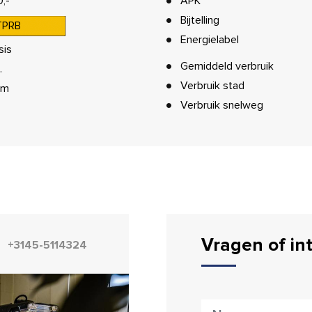
,-
APK
Bijtelling
TPRB
Energielabel
sis
Gemiddeld verbruik
.
Verbruik stad
km
Verbruik snelweg
Vragen of in
+3145-5114324