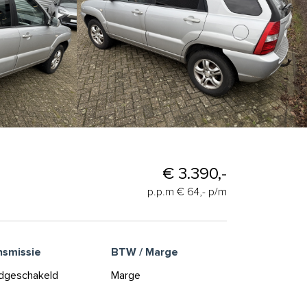
€ 3.390,-
p.p.m € 64,- p/m
nsmissie
BTW / Marge
dgeschakeld
Marge