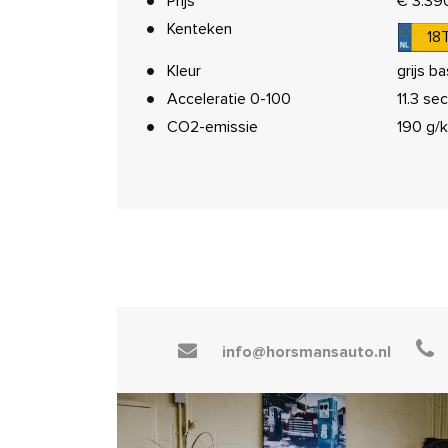
Prijs
€ 3.390
Kenteken
18
Kleur
grijs ba
Acceleratie 0-100
11.3 sec
CO2-emissie
190 g/
info@horsmansauto.nl