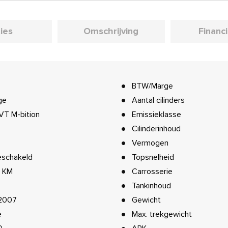
ies
Omschrijving
Financ
BTW/Marge
ge
Aantal cilinders
VT M-bition
Emissieklasse
Cilinderinhoud
Vermogen
schakeld
Topsnelheid
2 KM
Carrosserie
Tankinhoud
2007
Gewicht
e
Max. trekgewicht