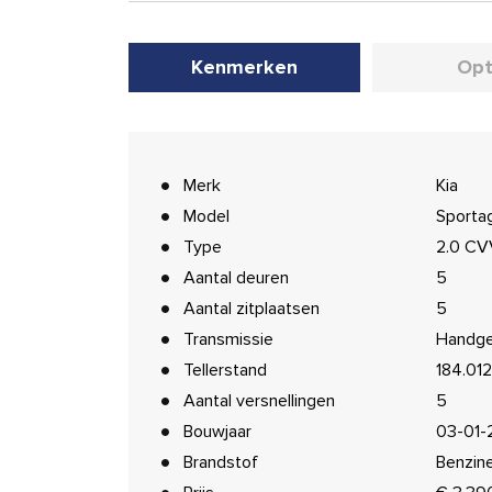
Kenmerken
Opt
Merk
Kia
Model
Sporta
Type
2.0 CV
Aantal deuren
5
Aantal zitplaatsen
5
Transmissie
Handge
Tellerstand
184.01
Aantal versnellingen
5
Bouwjaar
03-01-
Brandstof
Benzin