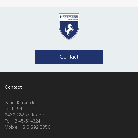
Contact
Contact
Pand: Kerkrade
Locht 54
6466 GW Kerkrade
Tel: +3145-5114324
Mobiel: +316-39215356