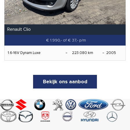
Renault Clio
€ 1.990,-
of € 37,- p/m
1.6-16V Dynam.Luxe
223.080 km
2005
Bekijk ons aanbod