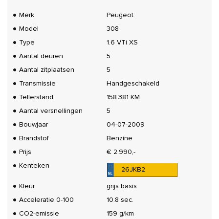
Merk
Peugeot
Model
308
Type
1.6 VTi XS
Aantal deuren
5
Aantal zitplaatsen
5
Transmissie
Handgeschakeld
Tellerstand
158.381 KM
Aantal versnellingen
5
Bouwjaar
04-07-2009
Brandstof
Benzine
Prijs
€ 2.990,-
Kenteken
26JKB2
Kleur
grijs basis
Acceleratie 0-100
10.8 sec.
CO2-emissie
159 g/km