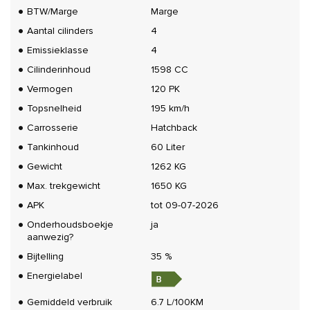
BTW/Marge
Marge
Aantal cilinders
4
Emissieklasse
4
Cilinderinhoud
1598 CC
Vermogen
120 PK
Topsnelheid
195 km/h
Carrosserie
Hatchback
Tankinhoud
60 Liter
Gewicht
1262 KG
Max. trekgewicht
1650 KG
APK
tot 09-07-2026
Onderhoudsboekje
ja
aanwezig?
Bijtelling
35 %
Energielabel
Gemiddeld verbruik
6.7 L/100KM