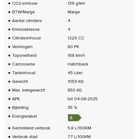
CO2-emissie
139 g/km
BTW/Marge
Marge
Aantal cilinders
4
Emissieklasse
4
Cilinderinhoud
1229 CC
Vermogen
80 PK
Topsnelheid
168 km/h
Carrosserie
Hatchback
Tankinhoud
45 Liter
Gewicht
1059 KG
Max. trekgewicht
850 KG
APK
tot 04-08-2025
Bijtelling
35 %
Energielabel
Gemiddeld verbruik
5.8 L/100KM
Verbruik stad
7.7 L/100KM