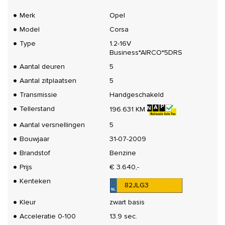
Merk
Opel
Model
Corsa
Type
1.2-16V
Business*AIRCO*5DRS
Aantal deuren
5
Aantal zitplaatsen
5
Transmissie
Handgeschakeld
Tellerstand
196.631 KM
Aantal versnellingen
5
Bouwjaar
31-07-2009
Brandstof
Benzine
Prijs
€ 3.640,-
Kenteken
82JLG3
Kleur
zwart basis
Acceleratie 0-100
13.9 sec.