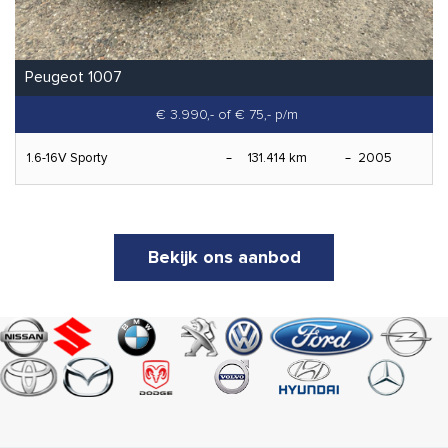
Peugeot 1007
€ 3.990,-
of € 75,- p/m
1.6-16V Sporty
131.414 km
2005
Bekijk ons aanbod