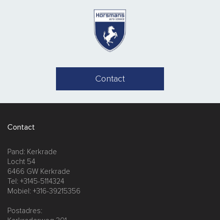
Contact
Contact
Pand: Kerkrade
Locht 54
6466 GW Kerkrade
Tel: +3145-5114324
Mobiel: +316-39215356
Postadres: