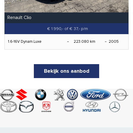
Renault Clio
€ 1.990,-
of € 37,- p/m
1.6-16V Dynam.Luxe
223.080 km
2005
Bekijk ons aanbod