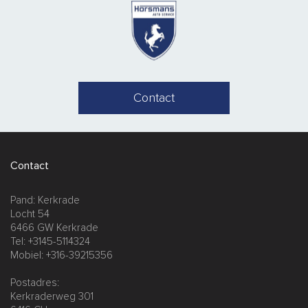
Contact
Contact
Pand: Kerkrade
Locht 54
6466 GW Kerkrade
Tel: +3145-5114324
Mobiel: +316-39215356
Postadres:
Kerkraderweg 301