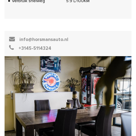
Verbruik snelweg
5.9 L/100KM
info@horsmansauto.nl
+3145-5114324