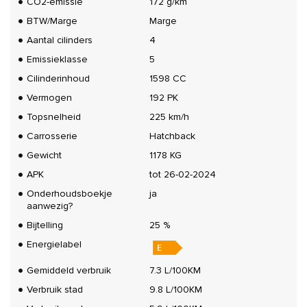
CO2-emissie
172 g/km
BTW/Marge
Marge
Aantal cilinders
4
Emissieklasse
5
Cilinderinhoud
1598 CC
Vermogen
192 PK
Topsnelheid
225 km/h
Carrosserie
Hatchback
Gewicht
1178 KG
APK
tot 26-02-2024
Onderhoudsboekje
ja
aanwezig?
Bijtelling
25 %
Energielabel
Gemiddeld verbruik
7.3 L/100KM
Verbruik stad
9.8 L/100KM