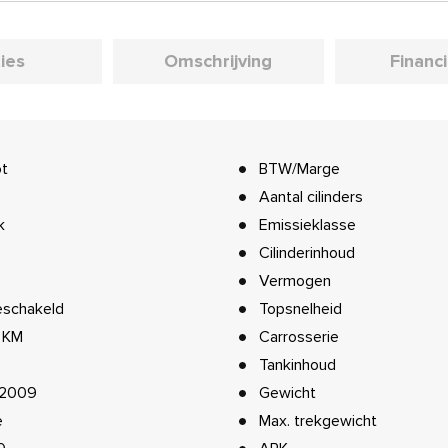
ies
Omschrijving
Financ
t
BTW/Marge
Aantal cilinders
k
Emissieklasse
Cilinderinhoud
Vermogen
schakeld
Topsnelheid
6 KM
Carrosserie
Tankinhoud
-2009
Gewicht
e
Max. trekgewicht