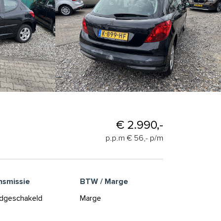
€ 2.990,-
p.p.m € 56,- p/m
nsmissie
BTW / Marge
dgeschakeld
Marge