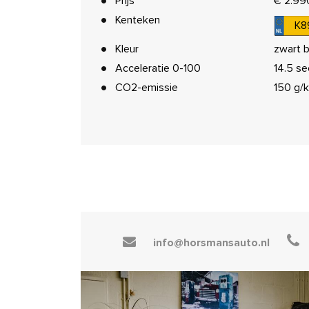
Prijs
€ 2.99
Kenteken
K8
Kleur
zwart b
Acceleratie 0-100
14.5 se
CO2-emissie
150 g/
info@horsmansauto.nl