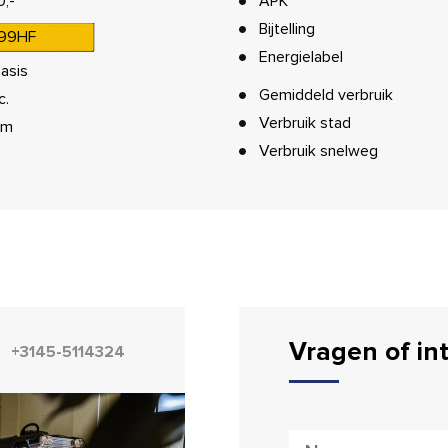
0,-
APK
Bijtelling
99HF
Energielabel
asis
Gemiddeld verbruik
c.
Verbruik stad
km
Verbruik snelweg
Vragen of in
+3145-5114324