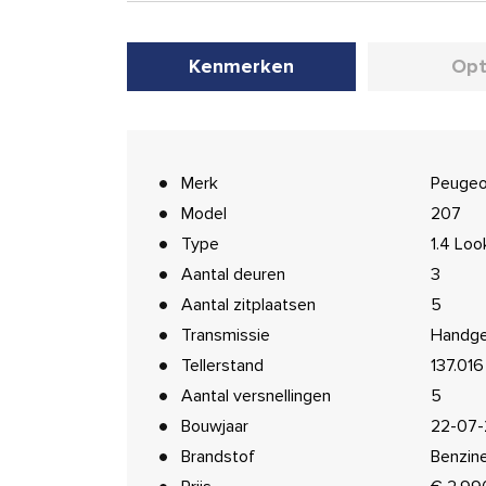
Kenmerken
Opt
Merk
Peugeo
Model
207
Type
1.4 Loo
Aantal deuren
3
Aantal zitplaatsen
5
Transmissie
Handge
Tellerstand
137.01
Aantal versnellingen
5
Bouwjaar
22-07
Brandstof
Benzin