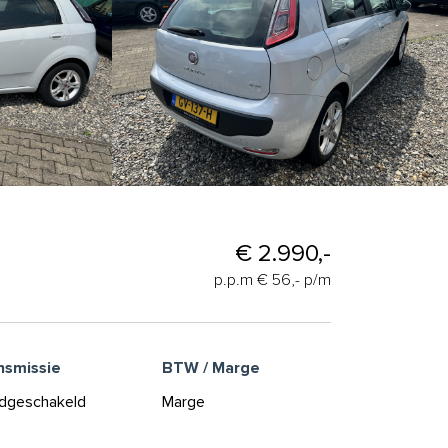
€ 2.990,-
p.p.m € 56,- p/m
nsmissie
BTW / Marge
dgeschakeld
Marge