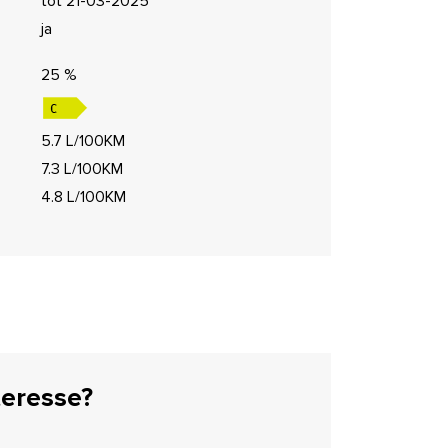
tot 21-03-2025
ja
25 %
5.7 L/100KM
7.3 L/100KM
4.8 L/100KM
teresse?