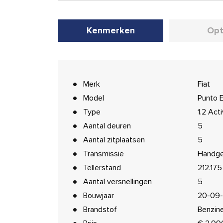
Kenmerken
Opt
Merk
Fiat
Model
Punto 
Type
1.2 Act
Aantal deuren
5
Aantal zitplaatsen
5
Transmissie
Handge
Tellerstand
212.17
Aantal versnellingen
5
Bouwjaar
20-09-
Brandstof
Benzin