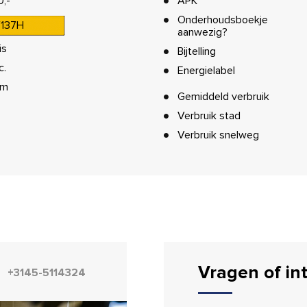
0,-
APK
Onderhoudsboekje
137H
aanwezig?
is
Bijtelling
c.
Energielabel
km
Gemiddeld verbruik
Verbruik stad
Verbruik snelweg
Vragen of in
+3145-5114324