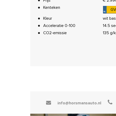
Prijs
€ 2.99
Kenteken
GV
Kleur
wit bas
Acceleratie 0-100
14.5 se
CO2-emissie
135 g/
info@horsmansauto.nl