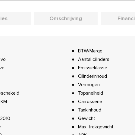
ies
Omschrijving
Financ
BTW/Marge
Evo
Aantal cilinders
ive
Emissieklasse
Cilinderinhoud
Vermogen
schakeld
Topsnelheid
5 KM
Carrosserie
Tankinhoud
2010
Gewicht
e
Max. trekgewicht