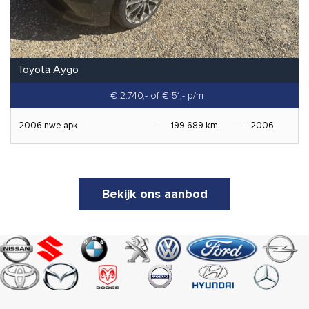
Toyota Aygo
€ 2.740,-
of € 51,- p/m
2006 nwe apk
199.689 km
2006
Bekijk ons aanbod