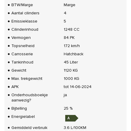
BTW/Marge
Marge
Aantal cilinders
4
Emissieklasse
5
Cilinderinhoud
1248 CC
Vermogen
84 PK
Topsnelheid
172 km/h
Carrosserie
Hatchback
Tankinhoud
45 Liter
Gewicht
1120 KG
Max. trekgewicht
1000 KG
APK
tot 14-06-2024
Onderhoudsboekje
ja
aanwezig?
Bijtelling
25 %
Energielabel
Gemiddeld verbruik
3.6 L/100KM