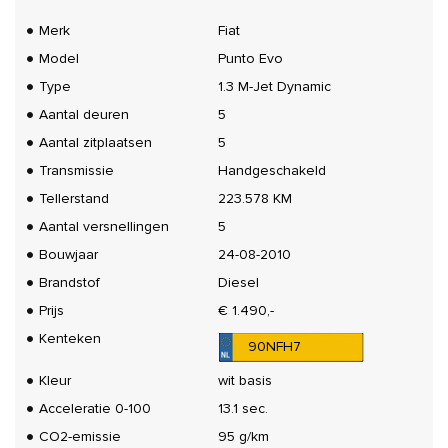
Merk
Fiat
Model
Punto Evo
Type
1.3 M-Jet Dynamic
Aantal deuren
5
Aantal zitplaatsen
5
Transmissie
Handgeschakeld
Tellerstand
223.578 KM
Aantal versnellingen
5
Bouwjaar
24-08-2010
Brandstof
Diesel
Prijs
€ 1.490,-
Kenteken
90NFH7
Kleur
wit basis
Acceleratie 0-100
13.1 sec.
CO2-emissie
95 g/km