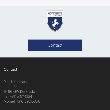
Contact
Contact
Pand: Kerkrade
Locht 54
6466 GW Kerkrade
Tel: +3145-5114324
Mobiel: +316-39215356