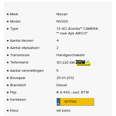
Merk
Nissan
Model
NV200
Type
1.5 dCi Acenta** CAMERA
** nwe Apk AIRCO*
Aantal deuren
4
Aantal zitplaatsen
2
Transmissie
Handgeschakeld
Tellerstand
101.220 KM
Aantal versnellingen
5
Bouwjaar
25-01-2012
Brandstof
Diesel
Prijs
€ 8.440,- excl. BTW
Kenteken
1VTF90
Kleur
wit basis