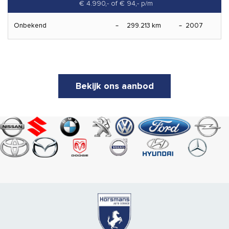
€ 4.990,-
of € 94,- p/m
Onbekend
299.213 km
2007
Bekijk ons aanbod