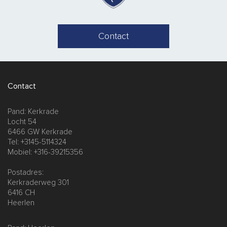
Contact
Contact
Pand: Kerkrade
Locht 54
6466 GW Kerkrade
Tel: +3145-5114324
Mobiel: +316-39215356
Postadres:
Kerkraderweg 301
6416 CH
Heerlen