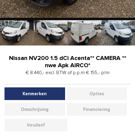
Nissan NV200 1.5 dCi Acenta** CAMERA **
nwe Apk AIRCO*
€ 8.440,- excl. BTW of p.p.m € 155,- p/m
Kenmerken
Opties
Omschrijving
Financiering
Inruilen?