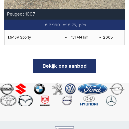
Peugeot 1007
€ 3.990,-
of € 75,- p/m
1.6-16V Sporty
131.414 km
2005
Bekijk ons aanbod