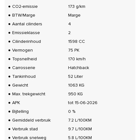
CO2-emissie
173 g/km
BTW/Marge
Marge
Aantal cilinders
4
Emissieklasse
2
Cilinderinhoud
1598 CC
Vermogen
75 PK
Topsnelheid
170 km/h
Carrosserie
Hatchback
Tankinhoud
52 Liter
Gewicht
1063 KG
Max. trekgewicht
950 KG
APK
tot 15-06-2026
Bijtelling
0 %
Gemiddeld verbruik
7.2 L/100KM
Verbruik stad
9.7 L/100KM
Verbruik snelweg
5.8 L/100KM