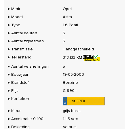
Merk
Opel
Model
Astra
Type
1.6 Pearl
Aantal deuren
5
Aantal zitplaatsen
5
Transmissie
Handgeschakeld
Tellerstand
313.132 KM
Aantal versnellingen
5
Bouwjaar
19-05-2000
Brandstof
Benzine
Prijs
€ 990,-
Kenteken
40FPPK
Kleur
grijs basis
Acceleratie 0-100
14.5 sec.
Bekleding
Velours