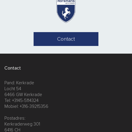
Contact
Contact
Pand: Kerkrade
Locht 54
6466 GW Kerkrade
Tel: +3145-5114324
Mobiel: +316-39215356
Postadres:
Kerkraderweg 301
6416 CH